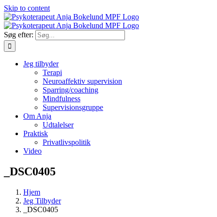
Skip to content
Søg efter:
Jeg tilbyder
Terapi
Neuroaffektiv supervision
Sparring/coaching
Mindfulness
Supervisionsgruppe
Om Anja
Udtalelser
Praktisk
Privatlivspolitik
Video
_DSC0405
Hjem
Jeg Tilbyder
_DSC0405