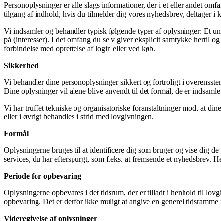
Personoplysninger er alle slags informationer, der i et eller andet om
tilgang af indhold, hvis du tilmelder dig vores nyhedsbrev, deltager i k
Vi indsamler og behandler typisk følgende typer af oplysninger: Et uni
på (interesser). I det omfang du selv giver eksplicit samtykke hertil 
forbindelse med oprettelse af login eller ved køb.
Sikkerhed
Vi behandler dine personoplysninger sikkert og fortroligt i overens
Dine oplysninger vil alene blive anvendt til det formål, de er indsamlet t
Vi har truffet tekniske og organisatoriske foranstaltninger mod, at din
eller i øvrigt behandles i strid med lovgivningen.
Formål
Oplysningerne bruges til at identificere dig som bruger og vise dig de 
services, du har efterspurgt, som f.eks. at fremsende et nyhedsbrev. H
Periode for opbevaring
Oplysningerne opbevares i det tidsrum, der er tilladt i henhold til l
opbevaring. Det er derfor ikke muligt at angive en generel tidsramme f
Videregivelse af oplysninger