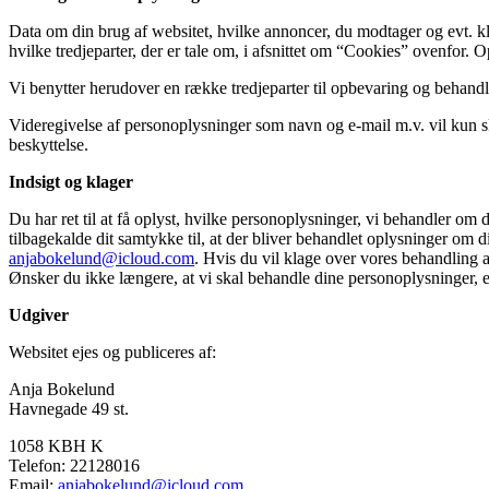
Data om din brug af websitet, hvilke annoncer, du modtager og evt. kli
hvilke tredjeparter, der er tale om, i afsnittet om “Cookies” ovenfor.
Vi benytter herudover en række tredjeparter til opbevaring og behand
Videregivelse af personoplysninger som navn og e-mail m.v. vil kun sk
beskyttelse.
Indsigt og klager
Du har ret til at få oplyst, hvilke personoplysninger, vi behandler om 
tilbagekalde dit samtykke til, at der bliver behandlet oplysninger om di
anjabokelund@icloud.com
. Hvis du vil klage over vores behandling a
Ønsker du ikke længere, at vi skal behandle dine personoplysninger, 
Udgiver
Websitet ejes og publiceres af:
Anja Bokelund
Havnegade 49 st.
1058 KBH K
Telefon: 22128016
Email:
anjabokelund@icloud.com