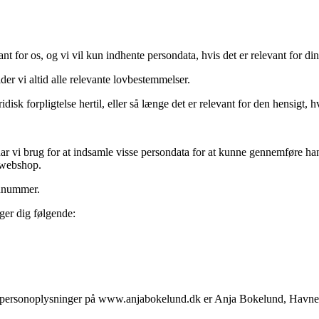
nt for os, og vi vil kun indhente persondata, hvis det er relevant for di
r vi altid alle relevante lovbestemmelser.
disk forpligtelse hertil, eller så længe det er relevant for den hensigt,
har vi brug for at indsamle visse persondata for at kunne gennemføre ha
s webshop.
onnummer.
ger dig følgende:
ne personoplysninger på www.anjabokelund.dk er Anja Bokelund, Havn