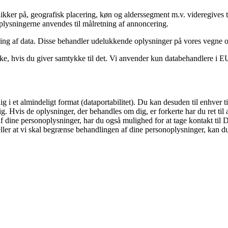
kker på, geografisk placering, køn og alderssegment m.v. videregives ti
 Oplysningerne anvendes til målretning af annoncering.
ling af data. Disse behandler udelukkende oplysninger på vores vegne 
e, hvis du giver samtykke til det. Vi anvender kun databehandlere i EU e
dig i et almindeligt format (dataportabilitet). Du kan desuden til enhve
g. Hvis de oplysninger, der behandles om dig, er forkerte har du ret til at
f dine personoplysninger, har du også mulighed for at tage kontakt til D
eller at vi skal begrænse behandlingen af dine personoplysninger, kan