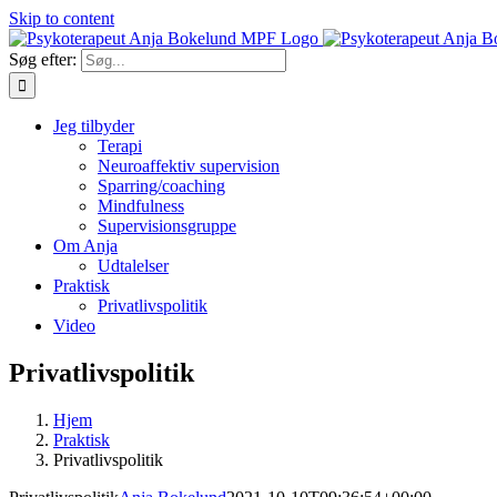
Skip to content
Søg efter:
Jeg tilbyder
Terapi
Neuroaffektiv supervision
Sparring/coaching
Mindfulness
Supervisionsgruppe
Om Anja
Udtalelser
Praktisk
Privatlivspolitik
Video
Privatlivspolitik
Hjem
Praktisk
Privatlivspolitik