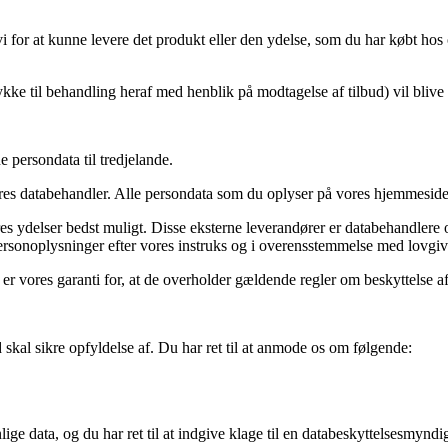
for at kunne levere det produkt eller den ydelse, som du har købt hos 
e til behandling heraf med henblik på modtagelse af tilbud) vil blive sle
e persondata til tredjelande.
 databehandler. Alle persondata som du oplyser på vores hjemmeside 
s ydelser bedst muligt. Disse eksterne leverandører er databehandlere o
personoplysninger efter vores instruks og i overensstemmelse med lovgiv
er vores garanti for, at de overholder gældende regler om beskyttelse a
 skal sikre opfyldelse af. Du har ret til at anmode os om følgende:
lige data, og du har ret til at indgive klage til en databeskyttelsesmyndi