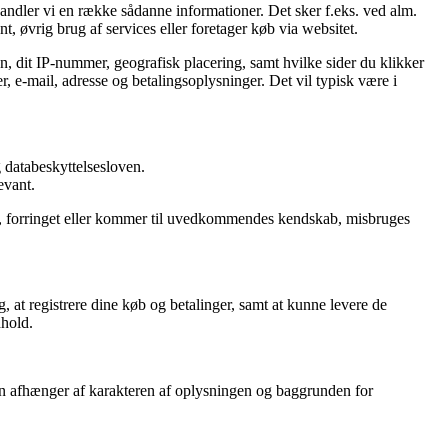
handler vi en række sådanne informationer. Det sker f.eks. ved alm.
t, øvrig brug af services eller foretager køb via websitet.
n, dit IP-nummer, geografisk placering, samt hvilke sider du klikker
, e-mail, adresse og betalingsoplysninger. Det vil typisk være i
 databeskyttelsesloven.
evant.
rtabt, forringet eller kommer til uvedkommendes kendskab, misbruges
, at registrere dine køb og betalinger, samt at kunne levere de
dhold.
oden afhænger af karakteren af oplysningen og baggrunden for