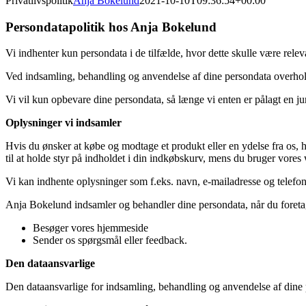
Privatlivspolitik
Anja Bokelund
2021-10-10T09:36:54+00:00
Persondatapolitik hos Anja Bokelund
Vi indhenter kun persondata i de tilfælde, hvor dette skulle være releva
Ved indsamling, behandling og anvendelse af dine persondata overholde
Vi vil kun opbevare dine persondata, så længe vi enten er pålagt en juri
Oplysninger vi indsamler
Hvis du ønsker at købe og modtage et produkt eller en ydelse fra os, 
til at holde styr på indholdet i din indkøbskurv, mens du bruger vore
Vi kan indhente oplysninger som f.eks. navn, e-mailadresse og telef
Anja Bokelund indsamler og behandler dine persondata, når du foreta
Besøger vores hjemmeside
Sender os spørgsmål eller feedback.
Den dataansvarlige
Den dataansvarlige for indsamling, behandling og anvendelse af di