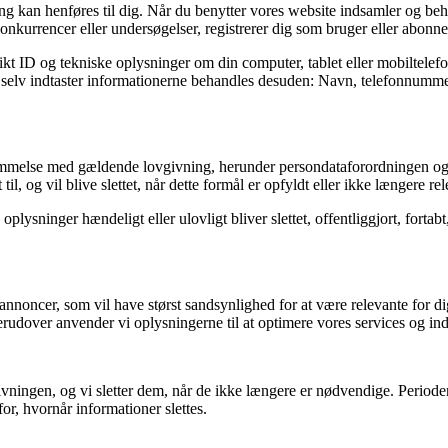
fang kan henføres til dig. Når du benytter vores website indsamler og be
onkurrencer eller undersøgelser, registrerer dig som bruger eller abonnen
kt ID og tekniske oplysninger om din computer, tablet eller mobiltelefo
og selv indtaster informationerne behandles desuden: Navn, telefonnummer
stemmelse med gældende lovgivning, herunder persondataforordningen og
il, og vil blive slettet, når dette formål er opfyldt eller ikke længere rel
e oplysninger hændeligt eller ulovligt bliver slettet, offentliggjort, fo
annoncer, som vil have størst sandsynlighed for at være relevante for dig
erudover anvender vi oplysningerne til at optimere vores services og in
ovgivningen, og vi sletter dem, når de ikke længere er nødvendige. Peri
or, hvornår informationer slettes.