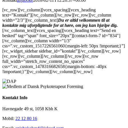
Kontakt
anjaboke
2018-02-11T12:20:37+00:00
[vc_row][vc_column][vcex_spacing][vcex_heading
text=”Kontakt”][/vc_column][/vc_row][vc_row][vc_column
width=”2/3″][vc_column_text]
Du er altid velkommen til at
kontakte mig uforpligtende for at høre, om jeg kan hjælpe dig.
[/vc_column_text][vcex_spacing][vcex_heading text=”Send en
besked” tag=”span” font_size=”20px”][contact-form-7 id=”834″]
[/vc_column][vc_column width=”1/3″
css=”.vc_custom_1517226561060{margin-left: 50px !important;}”]
[vc_widget_sidebar sidebar_id=”kontakt”][/vc_column][/vc_row]
[vc_row][vc_column][/vc_column][/vc_row][vc_row
full_width=”stretch_row_content_no_spaces”
css=”.vc_custom_1478316682658{margin-bottom: -40px
!important;}”][vc_column][/vc_column][/vc_row]
Kontakt Info
Havnegade 49 st, 1058 Kbh K
Mobil:
22 12 80 16