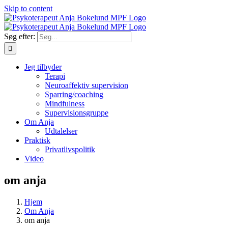
Skip to content
Søg efter:
Jeg tilbyder
Terapi
Neuroaffektiv supervision
Sparring/coaching
Mindfulness
Supervisionsgruppe
Om Anja
Udtalelser
Praktisk
Privatlivspolitik
Video
om anja
Hjem
Om Anja
om anja