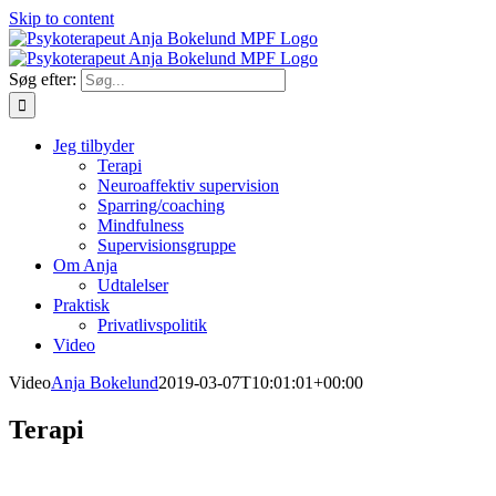
Skip to content
Søg efter:
Jeg tilbyder
Terapi
Neuroaffektiv supervision
Sparring/coaching
Mindfulness
Supervisionsgruppe
Om Anja
Udtalelser
Praktisk
Privatlivspolitik
Video
Video
Anja Bokelund
2019-03-07T10:01:01+00:00
Terapi